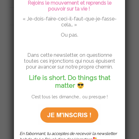
Rejoins le mouvement et reprends le
pouvoir sur ta vie !
31 JANVIER 2022
« Je-dois-faire-ceci-il-faut-que-je-fasse-
cela… »
Ou pas.
JOB DE SENS
,
VIVRE AUTREMENT
ECOLOGAÏ :
Dans cette newsletter, on questionne
toutes ces injonctions qui nous épuisent
pour avancer sur notre propre chemin.
L’ÉCOLOGIE COMME
Life is short. Do things that
PHILOSOPHIE DE VIE
matter
C’est tous les dimanche… ou presque !
Lire la suite
En t’abonnant, tu acceptes de recevoir la newsletter