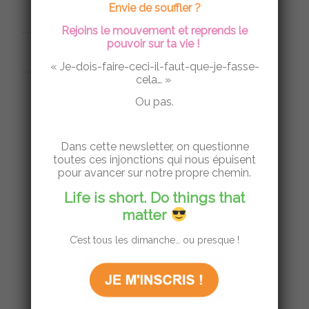
Envie de souffler ?
Rejoins le mouvement et reprends le
pouvoir sur ta vie !
8 NOVEMBRE 2024
« Je-dois-faire-ceci-il-faut-que-je-fasse-
cela… »
Ou pas.
JOB DE SENS
,
PRENDRE SOIN DE SOI
,
RALENTIR
,
SLOWPRENEURIAT
,
VIVRE
Dans cette newsletter, on questionne
toutes ces injonctions qui nous épuisent
AUTREMENT
pour avancer sur notre propre chemin.
POURQUOI J’SORS DE
Life is short. Do things that
LA MATRICE ! LE
matter
PODCAST
C’est tous les dimanche… ou presque !