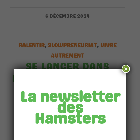
6 DÉCEMBRE 2024
RALENTIR
,
SLOWPRENEURIAT
,
VIVRE
AUTREMENT
SE LANCER DANS
×
L’ENTREPRENEURIAT :
POURQUOI
La newsletter
des
Hamsters
Lire la suite