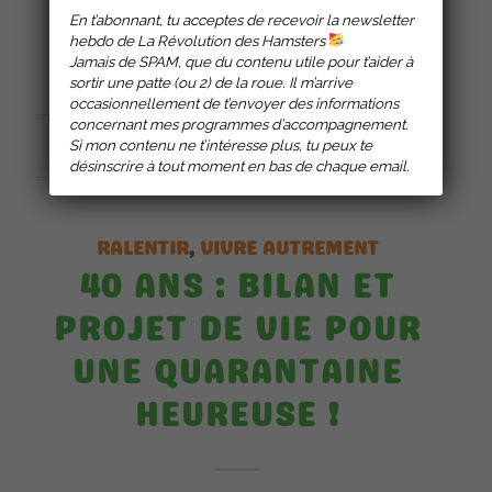
En t’abonnant, tu acceptes de recevoir la newsletter
Lire la suite
hebdo de La Révolution des Hamsters
Jamais de SPAM, que du contenu utile pour t’aider à
sortir une patte (ou 2) de la roue. Il m’arrive
occasionnellement de t’envoyer des informations
concernant mes programmes d’accompagnement.
Si mon contenu ne t’intéresse plus, tu peux te
17 JANVIER 2024
désinscrire à tout moment en bas de chaque email.
RALENTIR
,
VIVRE AUTREMENT
40 ANS : BILAN ET
PROJET DE VIE POUR
UNE QUARANTAINE
HEUREUSE !